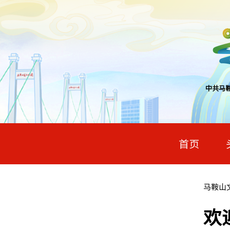
中共马
首页
马鞍山
欢