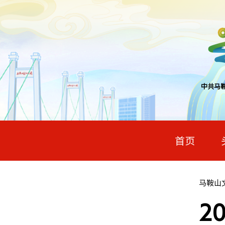
中共马
首页
马鞍山
2