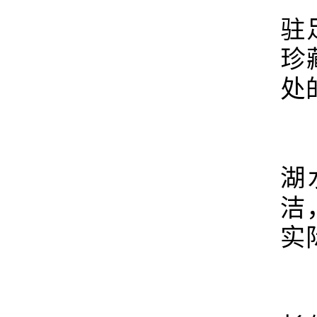
驻
珍
处
在
湖
洁
实
在