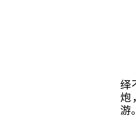
当
绎
炮
游
园