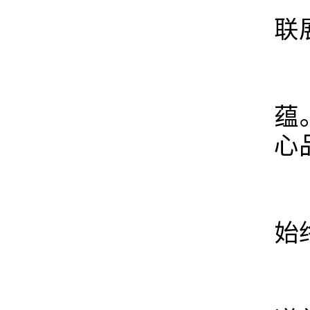
联
展
蕴
心
当
始
大