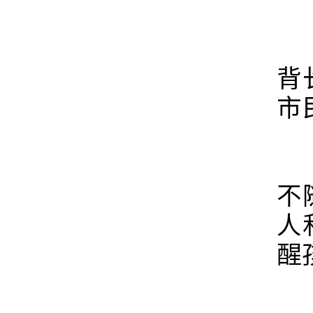
2
背
市
在
不
人
醒
在