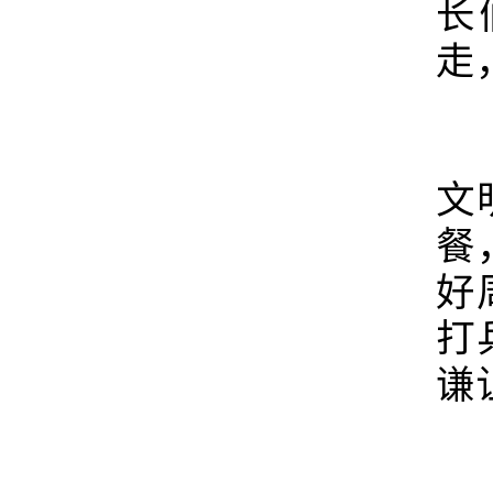
长
走
当
文
餐
好
打
谦