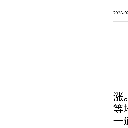
2026-0
春
文
这
涨
等
一