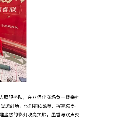
志愿服务队，在八佰伴商场负一楼举办
”受邀到场，他们铺纸蘸墨、挥毫泼墨，
趣盎然的彩灯映亮笑脸，墨香与欢声交