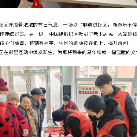
社区洋溢着浓浓的节日气息，一场以“非遗进社区，新春乐不停
作传统灯笼。另一侧，中国结编织区吸引了老少居民，大家穿
孩子们蘸墨，将刻有福字、生肖的雕版按在纸上，揭开瞬间，
艺在邻里互动中焕发新生，为即将到来的马年绘就一幅温暖的文