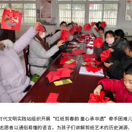
代文明实践站组织开展“红纸剪春韵 童心承非遗”牵手困难
志愿者以通俗易懂的语言，为孩子们讲解剪纸艺术的历史渊源