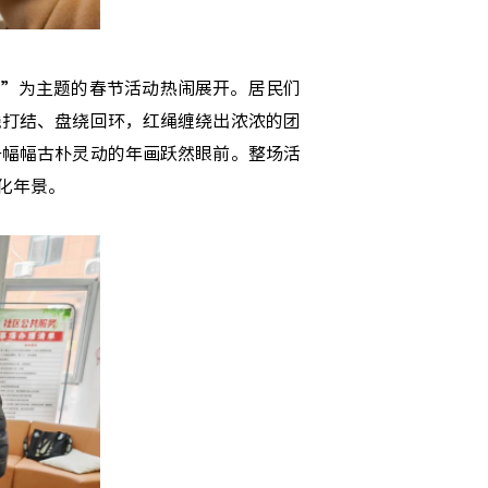
”为主题的春节活动热闹展开。居民们
线打结、盘绕回环，红绳缠绕出浓浓的团
一幅幅古朴灵动的年画跃然眼前。整场活
化年景。