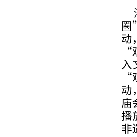
深
圈
动
“
入
“
动
庙
播
非