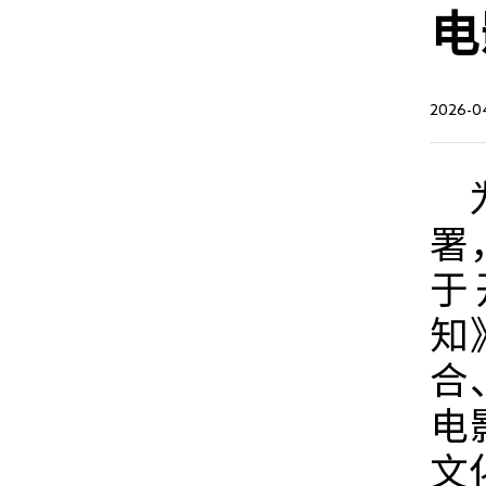
电
2026-0
为
署
于
知
合
电
文